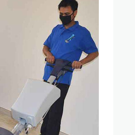
بحائل
0501078979
خصم
50%اتصل
بنا
الآن
ولا
تتردد